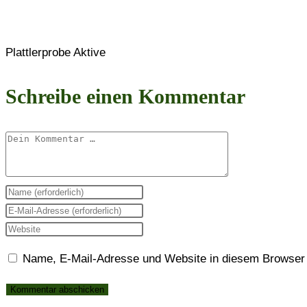
Plattlerprobe Aktive
Schreibe einen Kommentar
Kommentar
Gib
deinen
Gib
Namen
deine
Gib
oder
E-
deine
Name, E-Mail-Adresse und Website in diesem Browser
Benutzernamen
Mail-
Website-
zum
Adresse
URL
Kommentieren
zum
ein