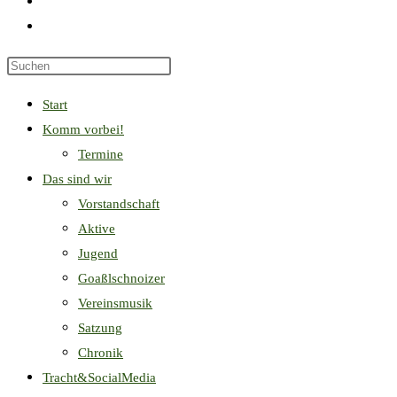
Start
Komm vorbei!
Termine
Das sind wir
Vorstandschaft
Aktive
Jugend
Goaßlschnoizer
Vereinsmusik
Satzung
Chronik
Tracht&SocialMedia